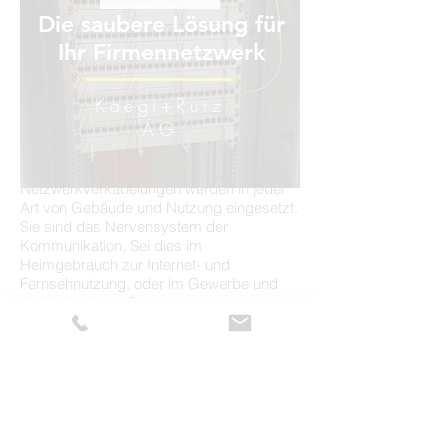
Die saubere Lösung für
Ihr Firmennetzwerk
Kaegi+Rutz
AG
Netzwerkverkabelungen werden in jeder
Art von Gebäude und Nutzung eingesetzt.
Sie sind das Nervensystem der
Kommunikation. Sei dies im
Heimgebrauch zur Internet- und
Fernsehnutzung, oder im Gewerbe und
der Industrie zu Steuerungsprozessen,
der Überwachung mit Kameras, für
Bezahlstationen, Werbetafeln und vielem
mehr.
Netzwerkverkabelungen sind sorgfältig zu
erstellen und zu dokumentieren, sodass
der Überblick auch im späteren Betrieb
auch übersichtlich bleibt.