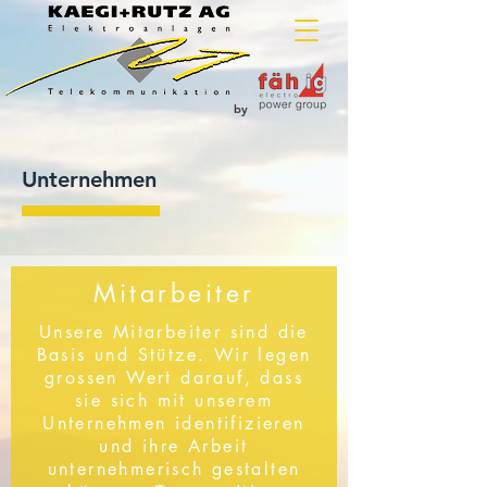
by
Unternehmen
Mitarbeiter
Unsere Mitarbeiter sind die
Basis und Stütze. Wir legen
grossen Wert darauf, dass
sie sich mit unserem
Unternehmen identifizieren
und ihre Arbeit
unternehmerisch gestalten