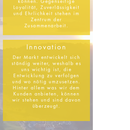
können. Gegenseitige
Loyalität, Zuverlässigkeit
und Ehrlichkeit stehen im
Zentrum der
Zusammenarbeit.
Innovation
Der Markt entwickelt sich
ständig weiter, weshalb es
uns wichtig ist, die
Entwicklung zu verfolgen
und wo nötig umzusetzen.
Hinter allem was wir dem
Kunden anbieten, können
wir stehen und sind davon
überzeugt.