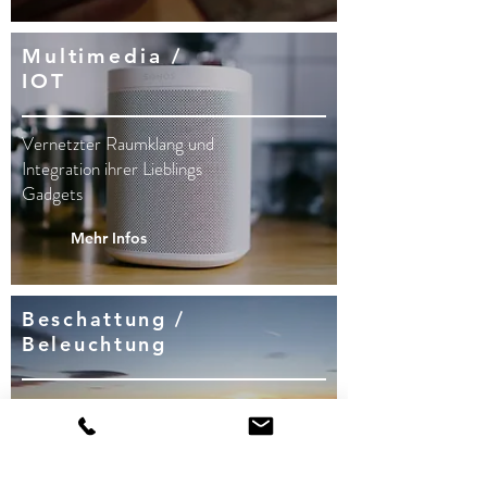
Multimedia /
IOT
Vernetzter Raumklang und
Integration ihrer Lieblings
Gadgets
Mehr Infos
Beschattung /
Beleuchtung
Ideale
Lichtverhältnisse
dank
optimaler Beschattung und
Beleuchtung