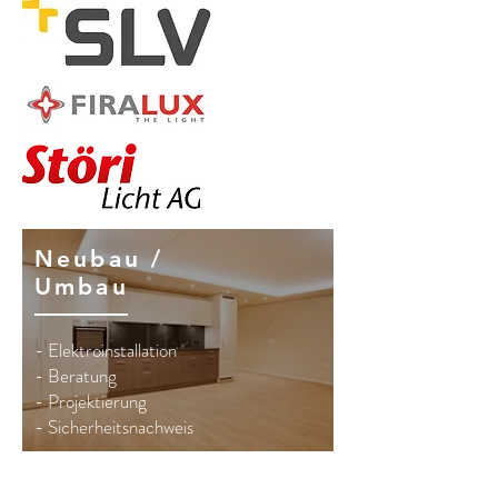
Neubau /
Umbau
- Elektroinstallation
- Beratung
- Projektierung
- Sicherheitsnachweis