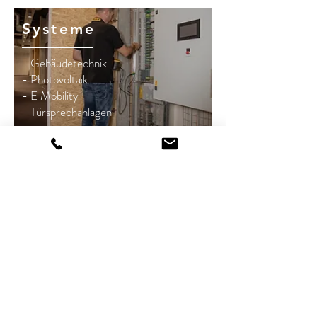
Systeme
- Gebäudetechnik
- Photovoltaik
- E Mobility
- Türsprechanlagen
Licht Ideen
- Innenbeleuchtung
- Aussenbeleuchtung
- Dekorleuchten